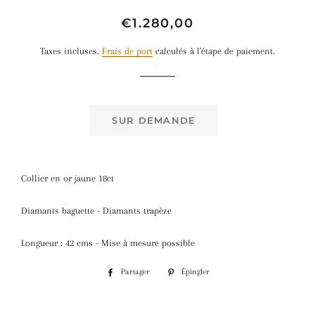
Prix
Prix
€1.280,00
régulier
réduit
Taxes incluses.
Frais de port
calculés à l'étape de paiement.
SUR DEMANDE
Collier en or jaune 18ct
Diamants baguette - Diamants trapèze
Longueur : 42 cms - Mise à mesure possible
Partager
Partager
Épingler
Épingler
sur
sur
Facebook
Pinterest