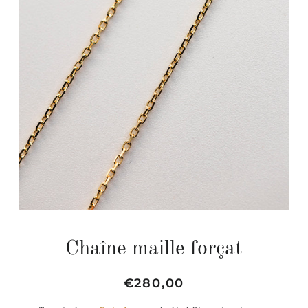
Chaîne maille forçat
Prix
Prix
€280,00
régulier
réduit