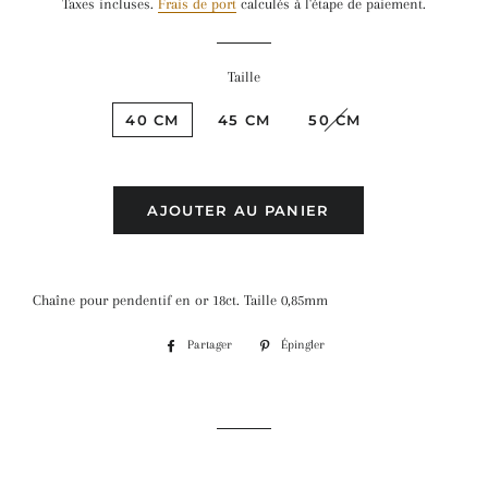
Taxes incluses.
Frais de port
calculés à l'étape de paiement.
Taille
40 CM
45 CM
50 CM
AJOUTER AU PANIER
Chaîne pour pendentif en or 18ct. Taille 0,85mm
Partager
Partager
Épingler
Épingler
sur
sur
Facebook
Pinterest