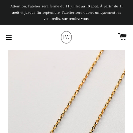
Attention: l'atelier sera fermé du 11 juillet au 10 août. À partir du 11
août et jusque fin septembre, l’atelier sera ouvert uniquement les
vendredis, sur rendez-vous.
PA
NAVIGATION