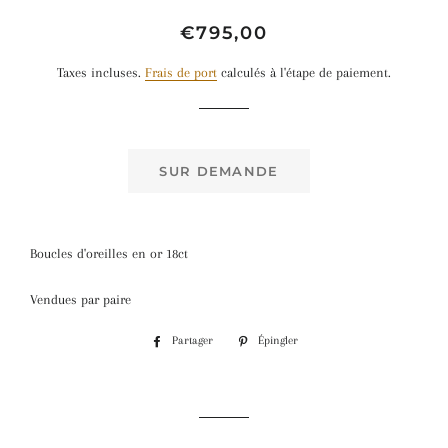
Prix
Prix
€795,00
régulier
réduit
Taxes incluses.
Frais de port
calculés à l'étape de paiement.
SUR DEMANDE
Boucles d'oreilles en or 18ct
Vendues par paire
Partager
Partager
Épingler
Épingler
sur
sur
Facebook
Pinterest