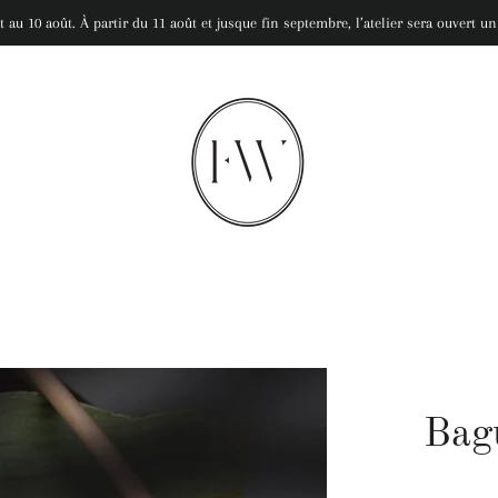
let au 10 août. À partir du 11 août et jusque fin septembre, l’atelier sera ouvert
Bag