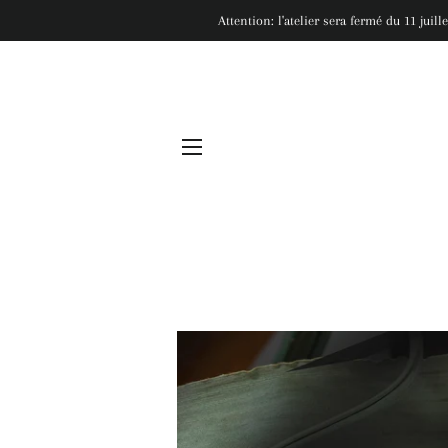
Attention: l'atelier sera fermé du 11 juil
NAVIGATION