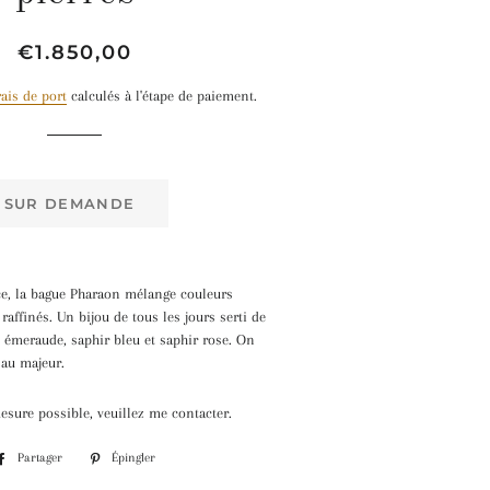
Prix
Prix
€1.850,00
régulier
réduit
rais de port
calculés à l'étape de paiement.
SUR DEMANDE
ce, la bague Pharaon mélange couleurs
 raffinés. Un bijou de tous les jours serti de
: émeraude, saphir bleu et saphir rose. On
u au majeur.
esure possible, veuillez me contacter.
Partager
Partager
Épingler
Épingler
sur
sur