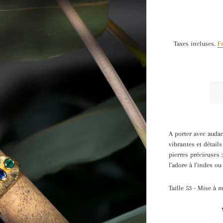
Taxes incluses.
F
A porter avec auda
vibrantes et détails
pierres précieuses 
l'adore à l'index o
Taille 53 -
Mise à m