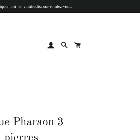
 uniquement les vendredis, sur rendez-vous.
SE CONNECTER
RECHERCHER
PANIER
ue Pharaon 3
pierres