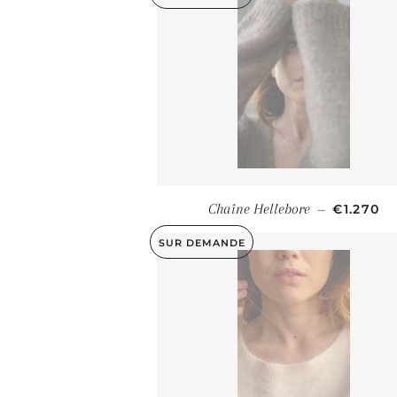
PRIX RÉ
Chaîne Hellebore
€1.270
—
SUR DEMANDE