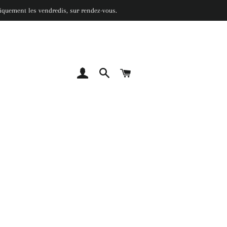
 uniquement les vendredis, sur rendez-vous.
SE CONNECTER
RECHERCHER
PANIER