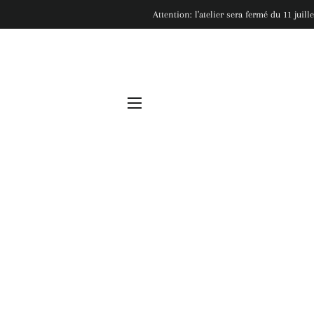
Attention: l'atelier sera fermé du 11 juil
NAVIGATION