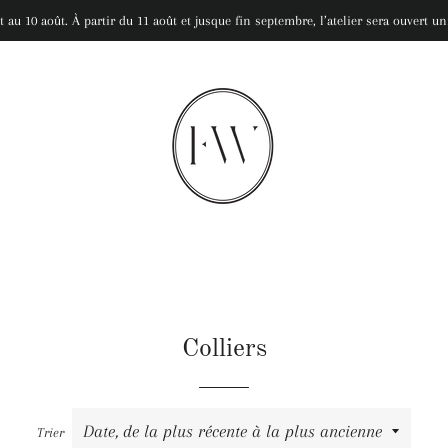
let au 10 août. À partir du 11 août et jusque fin septembre, l’atelier sera ouvert
Colliers
Trier