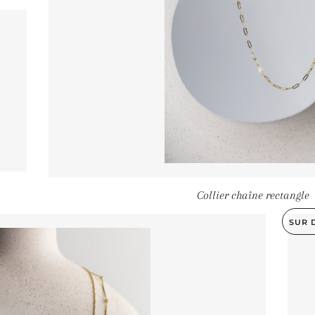
ÉGULIER
Collier chaîne rectangle
SUR 