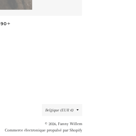
IX RÉGULIER
+
690
Pays/région
Belgique (EUR €)
© 2026,
Fanny Willem
Commerce électronique propulsé par Shopify