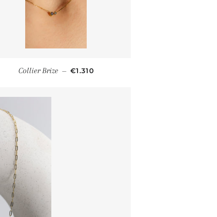
PRIX RÉGULIER
Collier Brize
€1.310
—