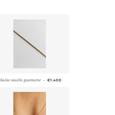
PRIX RÉGULIER
haîne maille gourmette
€1.400
—