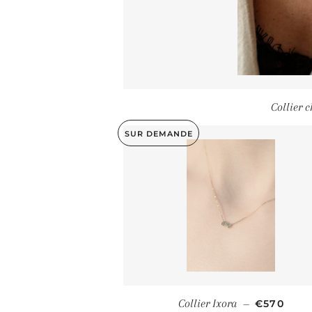
Collier c
SUR DEMANDE
PRIX RÉG
Collier Ixora
€570
—