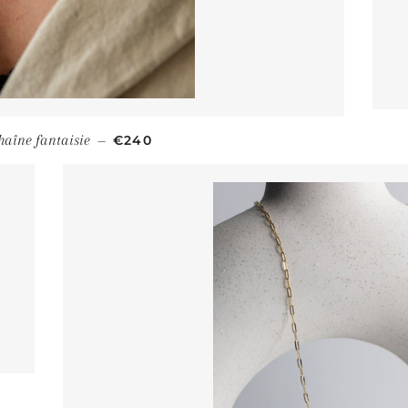
PRIX RÉGULIER
haîne fantaisie
€240
—
ULIER