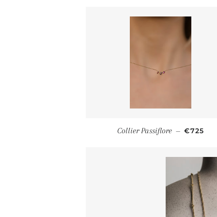
PRIX R
Collier Passiflore
€725
—