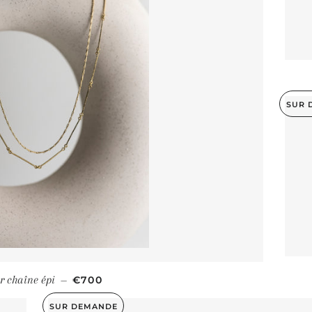
SUR 
PRIX RÉGULIER
er chaîne épi
€700
—
SUR DEMANDE