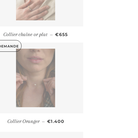
PRIX RÉGULIER
Collier chaîne or plat
€655
—
DEMANDE
PRIX RÉGULIER
Collier Oranger
€1.400
—