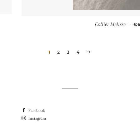
GULIER
PR
Collier Mélisse
€
—
1
2
3
4
SUIVANT
Facebook
Instagram